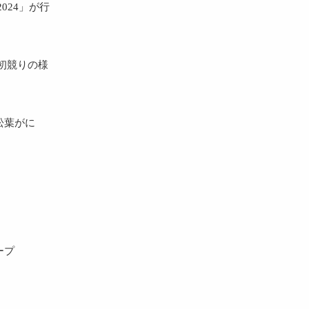
024」が行
初競りの様
松葉がに
ープ