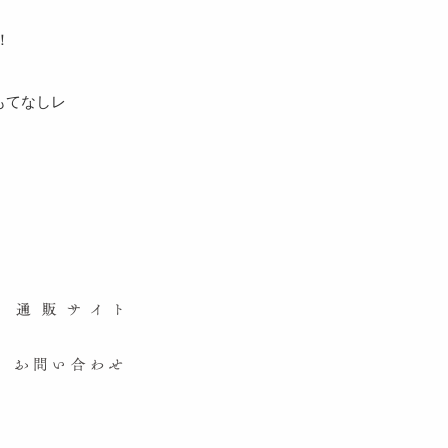
！
もてなしレ